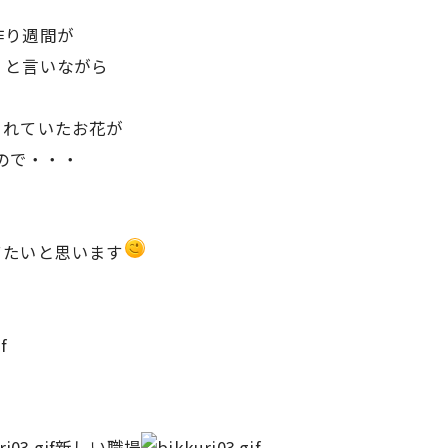
。
作り週間が
』と言いながら
くれていたお花が
ので・・・
てたいと思います
新しい職場