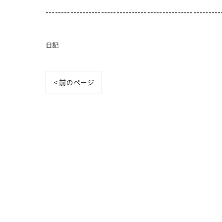
---------------------------------------------------------
日記
< 前のページ