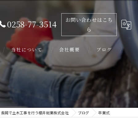
お問い合わせはこち
0258-77-3514
ら
当社について
会社概要
ブログ
求人
未経験
学歴不問
長岡で土木工事を行う櫻井総業株式会社
ブログ
卒業式
外構工事
基礎工事