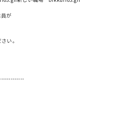
業員が
ださい。
-------------