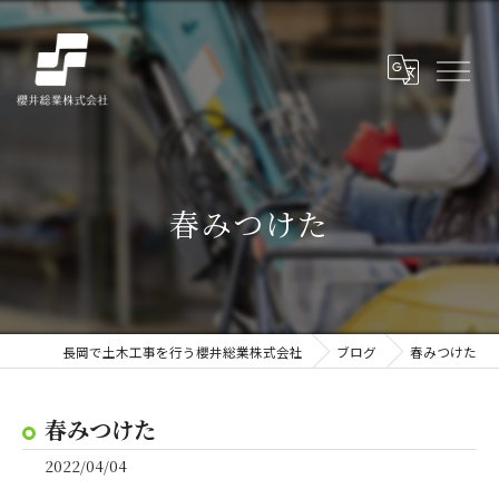
春みつけた
長岡で土木工事を行う櫻井総業株式会社
ブログ
春みつけた
春みつけた
2022/04/04