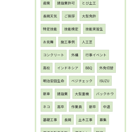
産廃
建設業許可
とび土工
長岡天気
ご挨拶
大型免許
特定技能
技能検定
技能実習生
お見舞
施工事例
人工芝
コンクリート
外構
行事イベント
高校
インドネシア
BBQ
外免切替
明治安田生命
ベジチェック
ISUZU
新車
建設業
大型重機
バックホウ
ネコ
高卒
作業員
新卒
中退
基礎工事
長岡
土木工事
募集