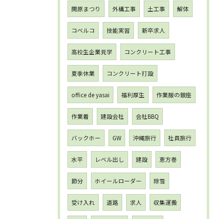
関原まつり
外構工事
土工事
解体
コベルコ
技能実習
新卒求人
高校生企業見学
コンクリート工事
夏季休業
コンクリート打設
office de yasai
福利厚生
作業服の銀座
作業着
建設会社
会社BBQ
バックホー
GW
沖縄旅行
社員旅行
水平
レベル出し
建設
恵方巻
節分
ホイールローダー
除雪
受け入れ
道路
求人
収集運搬