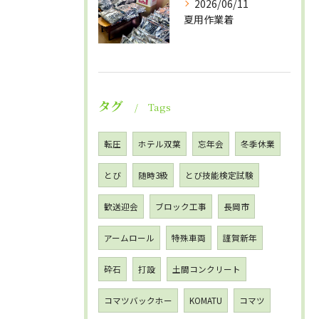
2026/06/11
夏用作業着
タグ
Tags
転圧
ホテル双葉
忘年会
冬季休業
とび
随時3級
とび技能検定試験
歓送迎会
ブロック工事
長岡市
アームロール
特殊車両
謹賀新年
砕石
打設
土間コンクリート
コマツバックホー
KOMATU
コマツ