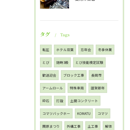
タグ
Tags
転圧
ホテル双葉
忘年会
冬季休業
とび
随時3級
とび技能検定試験
歓送迎会
ブロック工事
長岡市
アームロール
特殊車両
謹賀新年
砕石
打設
土間コンクリート
コマツバックホー
KOMATU
コマツ
関原まつり
外構工事
土工事
解体