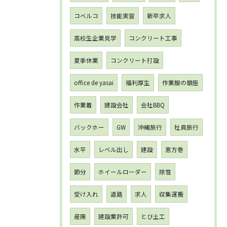
コベルコ
技能実習
新卒求人
高校生企業見学
コンクリート工事
夏季休業
コンクリート打設
office de yasai
福利厚生
作業服の銀座
作業着
建設会社
会社BBQ
バックホー
GW
沖縄旅行
社員旅行
水平
レベル出し
建設
恵方巻
節分
ホイールローダー
除雪
受け入れ
道路
求人
収集運搬
産廃
建設業許可
とび土工