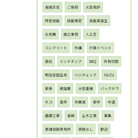
長岡天気
ご挨拶
大型免許
特定技能
技能検定
技能実習生
お見舞
施工事例
人工芝
コンクリート
外構
行事イベント
高校
インドネシア
BBQ
外免切替
明治安田生命
ベジチェック
ISUZU
新車
建設業
大型重機
バックホウ
ネコ
高卒
作業員
新卒
中退
基礎工事
長岡
土木工事
募集
普通自動車免許
資格なし
歓迎