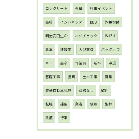
コンクリート
外構
行事イベント
高校
インドネシア
BBQ
外免切替
明治安田生命
ベジチェック
ISUZU
新車
建設業
大型重機
バックホウ
ネコ
高卒
作業員
新卒
中退
基礎工事
長岡
土木工事
募集
普通自動車免許
資格なし
歓迎
転職
採用
業者
依頼
型枠
鉄筋
行事