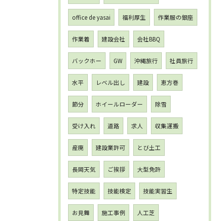
office de yasai
福利厚生
作業服の銀座
作業着
建設会社
会社BBQ
バックホー
GW
沖縄旅行
社員旅行
水平
レベル出し
建設
恵方巻
節分
ホイールローダー
除雪
受け入れ
道路
求人
収集運搬
産廃
建設業許可
とび土工
長岡天気
ご挨拶
大型免許
特定技能
技能検定
技能実習生
お見舞
施工事例
人工芝