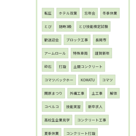
転圧
ホテル双葉
忘年会
冬季休業
とび
随時3級
とび技能検定試験
歓送迎会
ブロック工事
長岡市
アームロール
特殊車両
謹賀新年
砕石
打設
土間コンクリート
コマツバックホー
KOMATU
コマツ
関原まつり
外構工事
土工事
解体
コベルコ
技能実習
新卒求人
高校生企業見学
コンクリート工事
夏季休業
コンクリート打設