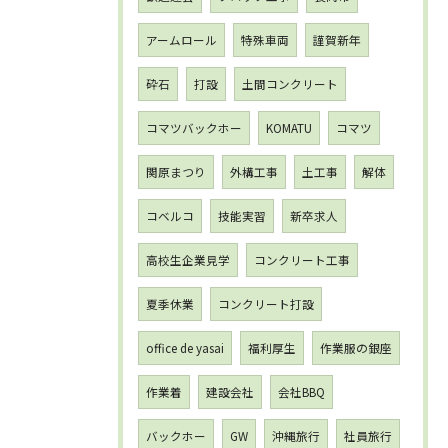
アームロール
特殊車両
謹賀新年
砕石
打設
土間コンクリート
コマツバックホー
KOMATU
コマツ
関原まつり
外構工事
土工事
解体
コベルコ
技能実習
新卒求人
高校生企業見学
コンクリート工事
夏季休業
コンクリート打設
office de yasai
福利厚生
作業服の銀座
作業着
建設会社
会社BBQ
バックホー
GW
沖縄旅行
社員旅行