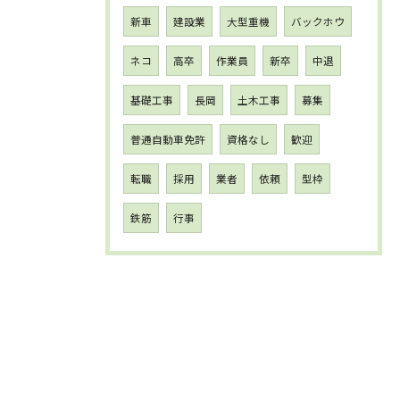
新車
建設業
大型重機
バックホウ
ネコ
高卒
作業員
新卒
中退
基礎工事
長岡
土木工事
募集
普通自動車免許
資格なし
歓迎
転職
採用
業者
依頼
型枠
鉄筋
行事