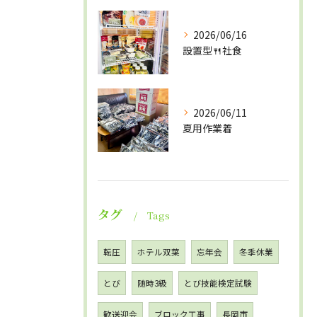
2026/06/16
設置型🍴社食
2026/06/11
夏用作業着
タグ
Tags
転圧
ホテル双葉
忘年会
冬季休業
とび
随時3級
とび技能検定試験
歓送迎会
ブロック工事
長岡市