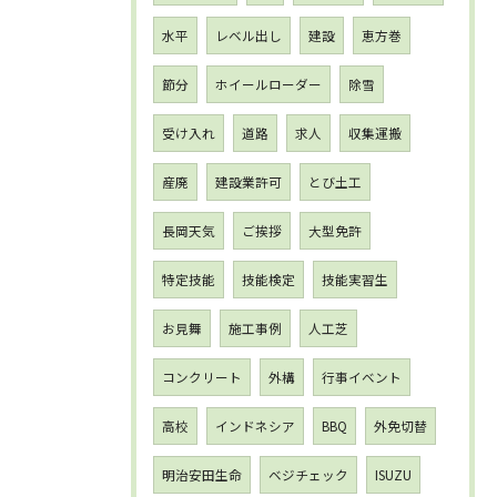
水平
レベル出し
建設
恵方巻
節分
ホイールローダー
除雪
受け入れ
道路
求人
収集運搬
産廃
建設業許可
とび土工
長岡天気
ご挨拶
大型免許
特定技能
技能検定
技能実習生
お見舞
施工事例
人工芝
コンクリート
外構
行事イベント
高校
インドネシア
BBQ
外免切替
明治安田生命
ベジチェック
ISUZU