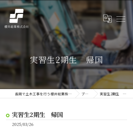
実習生2期生 帰国
長岡で土木工事を行う櫻井総業株式会社
ブログ
実習生2期生 帰国
実習生2期生 帰国
2025/03/26