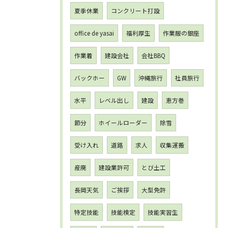
夏季休業
コンクリート打設
office de yasai
福利厚生
作業服の銀座
作業着
建設会社
会社BBQ
バックホー
GW
沖縄旅行
社員旅行
水平
レベル出し
建設
恵方巻
節分
ホイールローダー
除雪
受け入れ
道路
求人
収集運搬
産廃
建設業許可
とび土工
長岡天気
ご挨拶
大型免許
特定技能
技能検定
技能実習生