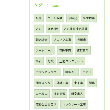
タグ
Tags
転圧
ホテル双葉
忘年会
冬季休業
とび
随時3級
とび技能検定試験
歓送迎会
ブロック工事
長岡市
アームロール
特殊車両
謹賀新年
砕石
打設
土間コンクリート
コマツバックホー
KOMATU
コマツ
関原まつり
外構工事
土工事
解体
コベルコ
技能実習
新卒求人
高校生企業見学
コンクリート工事