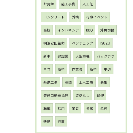
お見舞
施工事例
人工芝
コンクリート
外構
行事イベント
高校
インドネシア
BBQ
外免切替
明治安田生命
ベジチェック
ISUZU
新車
建設業
大型重機
バックホウ
ネコ
高卒
作業員
新卒
中退
基礎工事
長岡
土木工事
募集
普通自動車免許
資格なし
歓迎
転職
採用
業者
依頼
型枠
鉄筋
行事