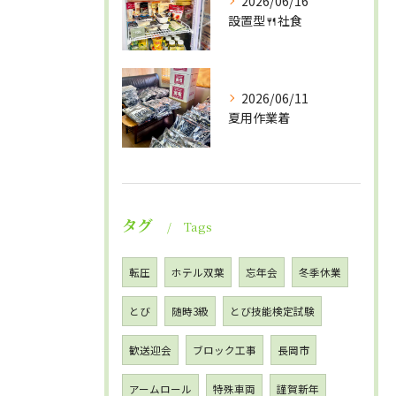
2026/06/16
設置型🍴社食
2026/06/11
夏用作業着
タグ
Tags
転圧
ホテル双葉
忘年会
冬季休業
とび
随時3級
とび技能検定試験
歓送迎会
ブロック工事
長岡市
アームロール
特殊車両
謹賀新年