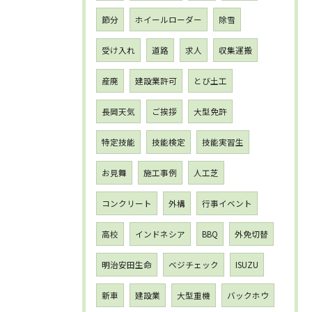
節分
ホイールローダー
除雪
受け入れ
道路
求人
収集運搬
産廃
建設業許可
とび土工
長岡天気
ご挨拶
大型免許
特定技能
技能検定
技能実習生
お見舞
施工事例
人工芝
コンクリート
外構
行事イベント
高校
インドネシア
BBQ
外免切替
明治安田生命
ベジチェック
ISUZU
新車
建設業
大型重機
バックホウ