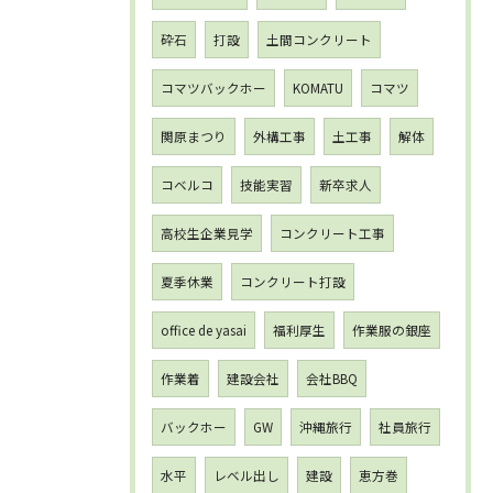
砕石
打設
土間コンクリート
コマツバックホー
KOMATU
コマツ
関原まつり
外構工事
土工事
解体
コベルコ
技能実習
新卒求人
高校生企業見学
コンクリート工事
夏季休業
コンクリート打設
office de yasai
福利厚生
作業服の銀座
作業着
建設会社
会社BBQ
バックホー
GW
沖縄旅行
社員旅行
水平
レベル出し
建設
恵方巻