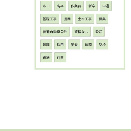
ネコ
高卒
作業員
新卒
中退
基礎工事
長岡
土木工事
募集
普通自動車免許
資格なし
歓迎
転職
採用
業者
依頼
型枠
鉄筋
行事