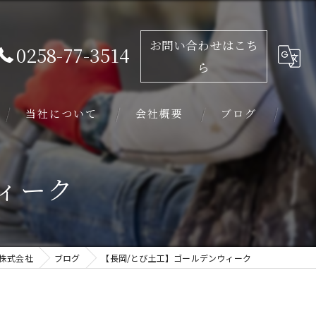
お問い合わせはこち
0258-77-3514
ら
当社について
会社概要
ブログ
求人
ィーク
未経験
学歴不問
株式会社
ブログ
【長岡/とび土工】ゴールデンウィーク
外構工事
基礎工事