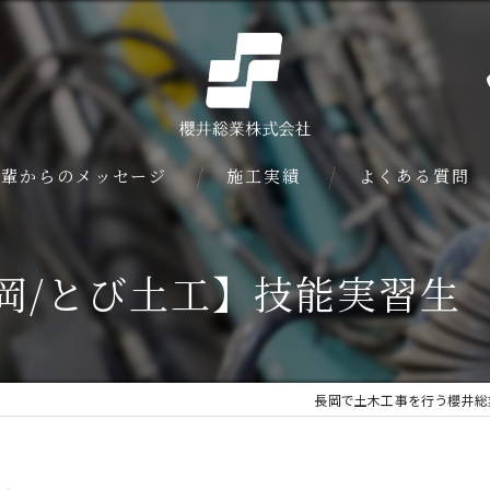
先輩からのメッセージ
施工実績
よくある質問
岡/とび土工】技能実習生
長岡で土木工事を行う櫻井総