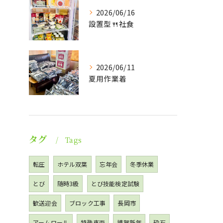
2026/06/16
設置型🍴社食
2026/06/11
夏用作業着
タグ
Tags
転圧
ホテル双葉
忘年会
冬季休業
とび
随時3級
とび技能検定試験
歓送迎会
ブロック工事
長岡市
アームロール
特殊車両
謹賀新年
砕石