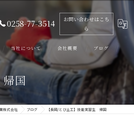
お問い合わせはこち
0258-77-3514
ら
当社について
会社概要
ブログ
求人
 帰国
未経験
学歴不問
業株式会社
ブログ
【長岡/とび土工】技能実習生 帰国
外構工事
基礎工事