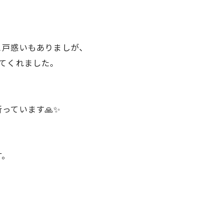
と戸惑いもありましが、
てくれました。
っています🙏✨
す。