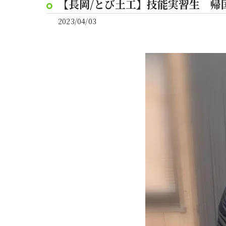
【長岡/とび土工】技能実習生 帰
2023/04/03