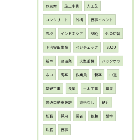
お見舞
施工事例
人工芝
コンクリート
外構
行事イベント
高校
インドネシア
BBQ
外免切替
明治安田生命
ベジチェック
ISUZU
新車
建設業
大型重機
バックホウ
ネコ
高卒
作業員
新卒
中退
基礎工事
長岡
土木工事
募集
普通自動車免許
資格なし
歓迎
転職
採用
業者
依頼
型枠
鉄筋
行事