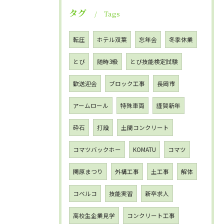
タグ
Tags
転圧
ホテル双葉
忘年会
冬季休業
とび
随時3級
とび技能検定試験
歓送迎会
ブロック工事
長岡市
アームロール
特殊車両
謹賀新年
砕石
打設
土間コンクリート
コマツバックホー
KOMATU
コマツ
関原まつり
外構工事
土工事
解体
コベルコ
技能実習
新卒求人
高校生企業見学
コンクリート工事