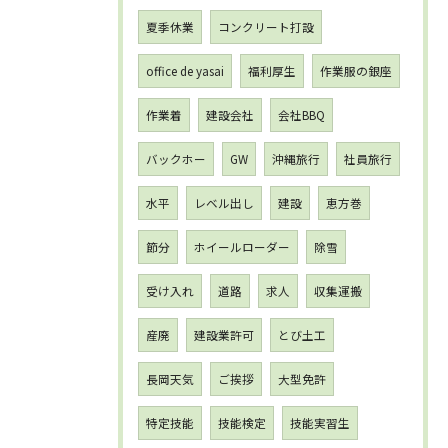
夏季休業
コンクリート打設
office de yasai
福利厚生
作業服の銀座
作業着
建設会社
会社BBQ
バックホー
GW
沖縄旅行
社員旅行
水平
レベル出し
建設
恵方巻
節分
ホイールローダー
除雪
受け入れ
道路
求人
収集運搬
産廃
建設業許可
とび土工
長岡天気
ご挨拶
大型免許
特定技能
技能検定
技能実習生